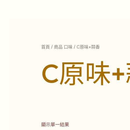
跳
至
主
要
內
容
首頁
/ 商品 口味 / C原味+蒜香
C原味
顯示單一結果