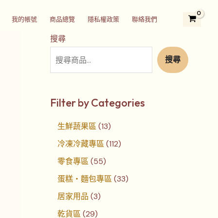
2
3
5
1
1
7
4
3
2
我的帳號
商品總覽
隱私權政策
聯絡我們
9
個
5
3
1
個
個
3
4
個
產
個
個
2
產
產
個
個
搜尋
產
品
產
產
個
品
品
產
產
搜尋
品
品
品
產
品
品
品
Filter by Categories
生鮮蔬果區
13
冷凍冷藏專區
112
零食專區
55
蛋糕‧麵包專區
33
居家用品
3
乾貨區
29