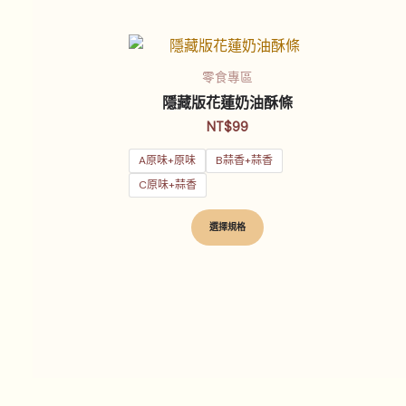
此
產
零食專區
品
隱藏版花蓮奶油酥條
有
NT$
99
多
A原味+原味
B蒜香+蒜香
種
款
C原味+蒜香
式。
選擇規格
可
在
產
品
頁
面
選
擇