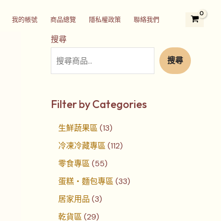
2
3
5
1
1
7
4
3
2
我的帳號
商品總覽
隱私權政策
聯絡我們
9
個
5
3
1
個
個
3
4
個
產
個
個
2
產
產
個
個
搜尋
產
品
產
產
個
品
品
產
產
搜尋
品
品
品
產
品
品
品
Filter by Categories
生鮮蔬果區
13
冷凍冷藏專區
112
零食專區
55
蛋糕‧麵包專區
33
居家用品
3
乾貨區
29