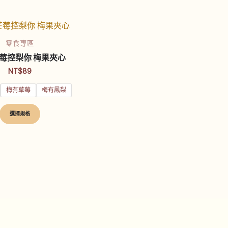
此
產
零食專區
品
莓控梨你 梅果夾心
有
NT$
89
多
梅有草莓
梅有鳳梨
種
款
選擇規格
式。
可
在
產
品
頁
面
選
擇