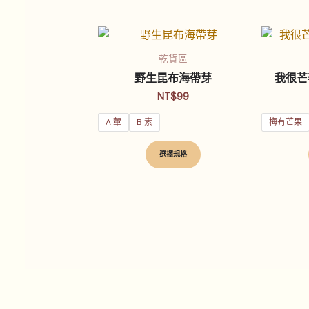
此
產
乾貨區
品
野生昆布海帶芽
我很芒
有
NT$
99
多
A 葷
B 素
梅有芒果
種
款
選擇規格
式。
可
在
產
品
頁
面
選
擇