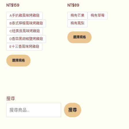
產
產
NT$
159
NT$
89
品
品
頁
頁
A手扒雞風味烤雞翅
梅有芒果
梅有草莓
面
面
B泰式檸檬風味烤雞翅
梅有鳳梨
選
選
C紐奧良風味烤雞翅
擇
擇
選擇規格
D香蒜黑胡椒鹽烤雞翅
選
選
E十三香風味烤雞翅
項
項
選擇規格
搜尋
搜尋