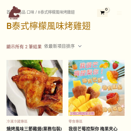
依
跳
2
3
5
1
1
7
4
3
2
Main
最
新
至
首頁
/ 商品 口味 / B泰式檸檬風味烤雞翅
9
個
5
3
1
個
個
3
4
項
Menu
主
目
個
產
個
個
2
產
產
個
個
排
B泰式檸檬風味烤雞翅
要
序
產
品
產
產
個
品
品
產
產
內
品
品
品
產
品
品
容
品
顯示所有 2 筆結果
此
此
產
產
品
品
有
有
多
多
種
種
款
款
式。
式。
可
可
冷凍冷藏專區
零食專區
在
在
燒烤風味三節雞翅(業務包裝)
我很芒莓控梨你 梅果夾心