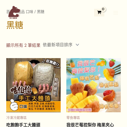
依
跳
2
3
5
1
1
7
4
3
2
Main
最
新
至
首頁
/ 商品 口味 / 黑糖
9
個
5
3
1
個
個
3
4
項
Menu
主
目
個
產
個
個
2
產
產
個
個
排
黑糖
要
序
產
品
產
產
個
品
品
產
產
內
品
品
品
產
品
品
容
品
顯示所有 2 筆結果
價
此
此
格
產
產
範
品
品
圍：
NT$40
有
有
到
多
多
NT$60
種
種
款
款
式。
式。
可
可
冷凍冷藏專區
零食專區
在
在
吃飽飽手工大饅頭
我很芒莓控梨你 梅果夾心