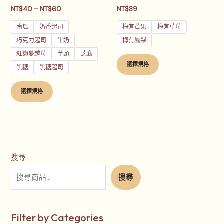
產
產
NT$
40
–
NT$
60
NT$
89
品
品
頁
頁
南瓜
奶香起司
梅有芒果
梅有草莓
面
面
巧克力起司
牛奶
梅有鳳梨
選
選
紅麴蔓越莓
芋頭
芝麻
擇
擇
選擇規格
黑糖
黑糖起司
選
選
項
項
選擇規格
搜尋
搜尋
Filter by Categories