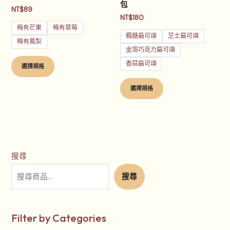
產
產
包
NT$
89
品
品
NT$
180
頁
頁
梅有芒果
梅有草莓
楓糖扁可頌
芝士扁可頌
面
面
梅有鳳梨
金箔巧克力扁可頌
選
選
香蒜扁可頌
擇
擇
選擇規格
選
選
選擇規格
項
項
搜尋
搜尋
Filter by Categories