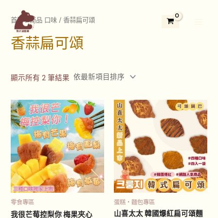
依
跳
2
3
5
1
1
7
4
3
2
Main
最
新
至
首頁
/ 商品 口味 / 香蒜扁可頌
9
個
5
3
1
個
個
3
4
項
Menu
主
目
個
產
個
個
2
產
產
個
個
排
香蒜扁可頌
要
序
產
品
產
產
個
品
品
產
產
內
品
品
品
產
品
品
容
品
顯示所有 2 筆結果
此
此
產
產
品
品
有
有
多
多
種
種
款
款
式。
式。
可
可
零食專區
蛋糕‧麵包專區
在
在
山喜太太 韓國爆紅扁可頌麵
我很芒莓控梨你 梅果夾心