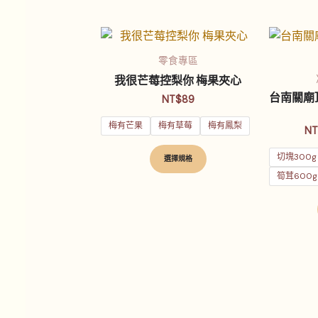
此
產
零食專區
品
我很芒莓控梨你 梅果夾心
有
台南關廟
NT$
89
多
梅有芒果
梅有草莓
梅有鳳梨
種
NT
款
切塊300g
選擇規格
式。
筍茸600g
可
在
產
品
頁
面
選
擇