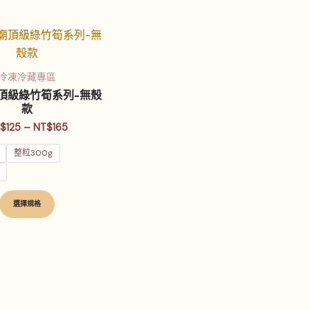
價
此
格
產
範
品
圍：
冷凍冷藏專區
NT$125
有
頂級綠竹筍系列-無殼
到
多
NT$165
款
種
$
125
–
NT$
165
款
整粒300g
式。
可
在
選擇規格
產
品
頁
面
選
擇