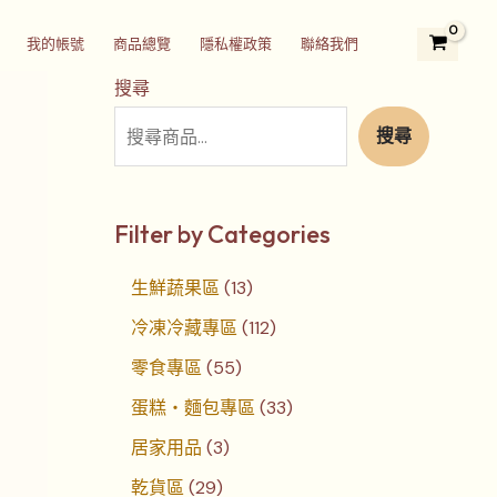
2
3
5
1
1
7
4
3
2
我的帳號
商品總覽
隱私權政策
聯絡我們
9
個
5
3
1
個
個
3
4
個
產
個
個
2
產
產
個
個
搜尋
產
品
產
產
個
品
品
產
產
搜尋
品
品
品
產
品
品
品
Filter by Categories
生鮮蔬果區
13
冷凍冷藏專區
112
零食專區
55
蛋糕‧麵包專區
33
居家用品
3
乾貨區
29