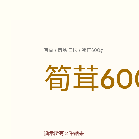
依
跳
最
至
新
項
主
目
排
要
序
內
容
首頁
/ 商品 口味 / 筍茸600g
筍茸60
顯示所有 2 筆結果