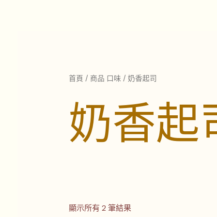
依
跳
最
至
新
項
主
目
排
要
序
內
容
首頁
/ 商品 口味 / 奶香起司
奶香起
顯示所有 2 筆結果