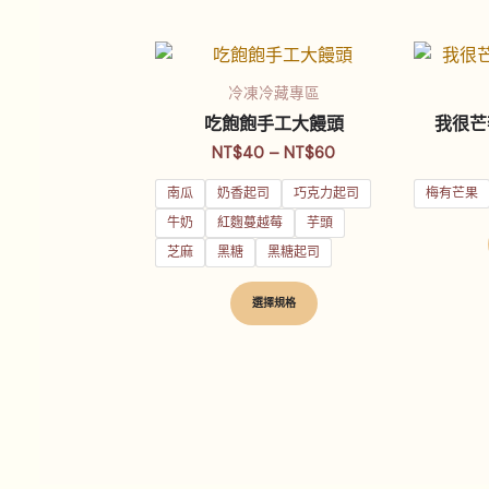
價
此
格
產
範
冷凍冷藏專區
品
圍：
吃飽飽手工大饅頭
我很芒
NT$40
有
到
NT$
40
–
NT$
60
多
NT$60
南瓜
奶香起司
巧克力起司
梅有芒果
種
款
牛奶
紅麴蔓越莓
芋頭
式。
芝麻
黑糖
黑糖起司
可
選擇規格
在
產
品
頁
面
選
擇