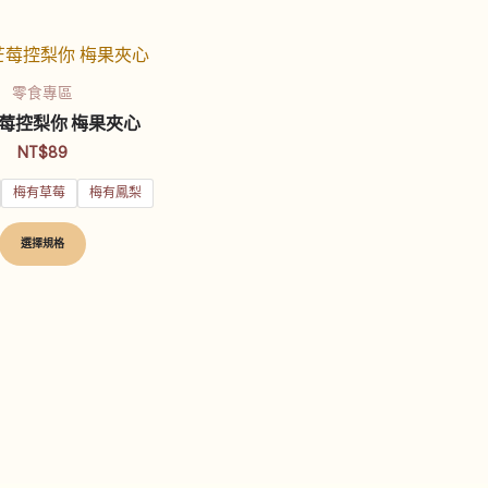
此
產
零食專區
品
莓控梨你 梅果夾心
有
NT$
89
多
梅有草莓
梅有鳳梨
種
款
選擇規格
式。
可
在
產
品
頁
面
選
擇