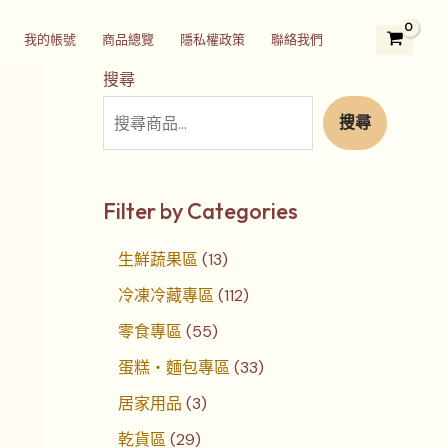
2
3
5
1
1
7
4
3
2
我的帳號
商品總覽
隱私權政策
聯絡我們
9
個
5
3
1
個
個
3
4
個
產
個
個
2
產
產
個
個
搜尋
產
品
產
產
個
品
品
產
產
搜尋
品
品
品
產
品
品
品
Filter by Categories
生鮮蔬果區
13
冷凍冷藏專區
112
零食專區
55
蛋糕‧麵包專區
33
居家用品
3
乾貨區
29