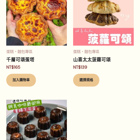
品
有
多
種
款
式。
可
蛋糕‧麵包專區
蛋糕‧麵包專區
在
千層可頌蛋塔
山喜太太菠蘿可頌
產
NT$
165
NT$
139
品
頁
加入購物車
選擇規格
面
選
擇
此
選
產
項
品
有
多