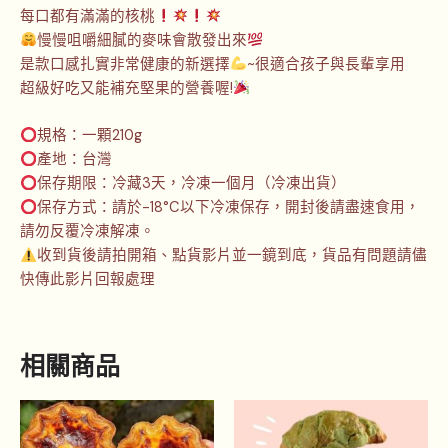
每口都有滿滿的核桃
慢慢咀嚼細膩的麥味會散發出來
是款口感扎實非常健康的新選擇
~很適合孩子與長輩享用
超級好吃又能補充堅果的營養喔!
規格：一顆210g
產地：台灣
保存期限：冷藏3天，冷凍一個月（冷凍出貨）
保存方式：請於-18°C以下冷凍保存，開封後請盡速食用，
請勿反覆冷凍解凍。
收到貨後請拍開箱、點貨影片並一鏡到底，貨品有問題請儘
快傳此影片回報處理
相關商品
此
產