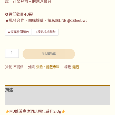
感，可榮登前三的寒沐麵包
✪最低數量40顆
★批發合作、團購採購，請私訊LINE @281nebwt
A.酒釀桂圓麵包
B.裸麥核桃麵包
加入購物車
貨號:
不提供
分類:
蛋糕‧麵包專區
標籤:
麵包
描述
額外資訊
MU礁溪寒沐酒店麵包系列210g