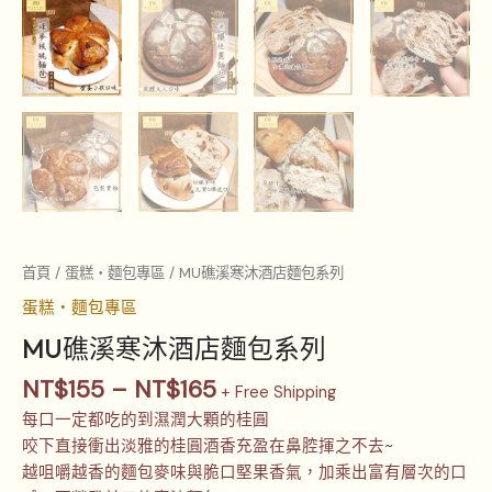
首頁
/
蛋糕‧麵包專區
/ MU礁溪寒沐酒店麵包系列
蛋糕‧麵包專區
MU礁溪寒沐酒店麵包系列
NT$
155
–
NT$
165
+ Free Shipping
每口一定都吃的到濕潤大顆的桂圓
咬下直接衝出淡雅的桂圓酒香充盈在鼻腔揮之不去~
越咀嚼越香的麵包麥味與脆口堅果香氣，加乘出富有層次的口