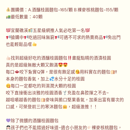
團購價：A.酒釀桂圓麵包-165/顆 B.裸麥核桃麵包-155/顆
最低數量：40顆
宜蘭礁溪
五星級網推人氣必吃第一名
搶購中
吃過回味無窮
可遇不可求的熱賣商品
免出門
也能輕鬆品嚐
找到超級好吃的酒釀桂圓麵包
畫龍點睛的酒漬桂圓
真的是超級無敵大顆又飽滿
每口
咬下紮實Q彈，是很有飽足感
用料實在的麵包
!!
本身的麵包香氣，加上
水分十足的桂圓
每口一定都吃的到濕潤大顆的桂圓
咬下直接衝出淡雅的桂圓酒香
充盈在鼻腔揮之不去~
越咀嚼越香的麵包
麥味與脆口堅果香氣，加乘出富有層次的
口感，可榮登前三的寒沐麵包
，超級激推！！
除了微醺的酒釀桂圓麵包
孩子們也不能錯過好味道~適合小朋友的
裸麥核桃麵包，