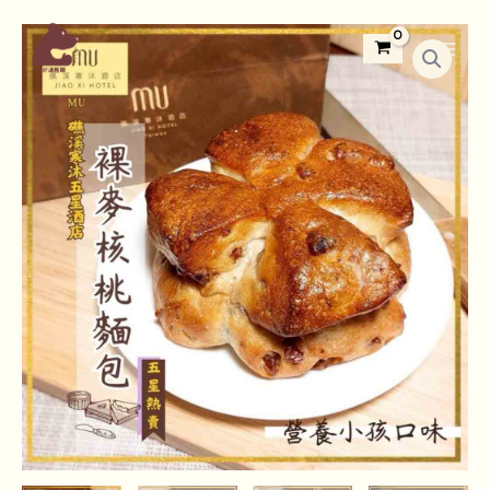
跳
Main
價
MU
至
格
Menu
礁
主
範
溪
要
圍：
寒
內
NT$155
沐
容
到
酒
NT$165
店
麵
包
系
列
數
量