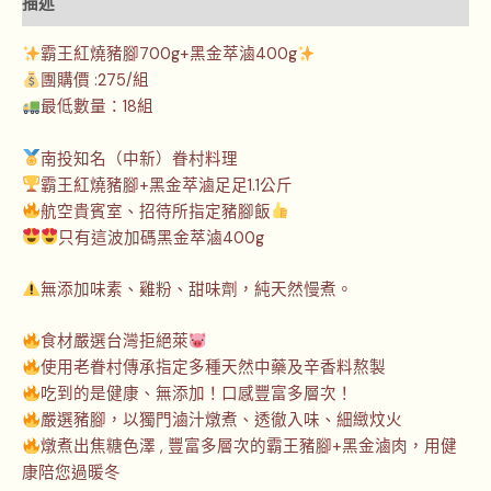
描述
霸王紅燒豬腳700g+黑金萃滷400g
團購價 :275/組
最低數量：18組
南投知名（中新）眷村料理
霸王紅燒豬腳+黑金萃滷足足1.1公斤
航空貴賓室、招待所指定豬腳飯
只有這波加碼黑金萃滷400g
無添加味素、雞粉、甜味劑，純天然慢煮。
食材嚴選台灣拒絕萊
使用老眷村傳承指定多種天然中藥及辛香料熬製
吃到的是健康、無添加！口感豐富多層次！
嚴選豬腳，以獨門滷汁燉煮、透徹入味、細緻炆火
燉煮出焦糖色澤 , 豐富多層次的霸王豬腳+黑金滷肉，用健
康陪您過暖冬