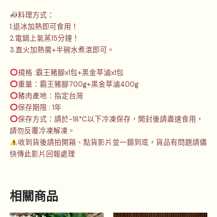
料理方式：
1.退冰加熱即可食用！
2.電鍋上氣蒸15分鐘！
3.直火加熱需+半碗水煮滾即可。
規格 :霸王豬腳x1包+黑金萃滷x1包
重量：霸王豬腳700g+黑金萃滷400g
豬肉產地：指定台灣
保存期限 : 1年
保存方式：請於-18°C以下冷凍保存，開封後請盡速食用，
請勿反覆冷凍解凍。
收到貨後請拍開箱、點貨影片並一鏡到底，貨品有問題請儘
快傳此影片回報處理
相關商品