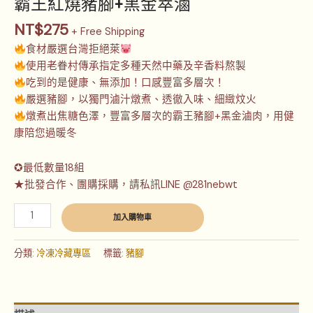
霸王紅燒豬腳+黑金萃滷
NT$
275
+ Free Shipping
食材嚴選台灣拒絕萊
使用老眷村傳承指定多種天然中藥及辛香料熬製
吃到的是健康、無添加！口感豐富多層次！
嚴選豬腳，以獨門滷汁燉煮、透徹入味、細緻炆火
燉煮出焦糖色澤，豐富多層次的霸王豬腳+黑金滷肉，用健
康陪您過暖冬
✪最低數量18組
★批發合作、團購採購，請私訊LINE @281nebwt
加入購物車
分類:
冷凍冷藏專區
標籤:
豬腳