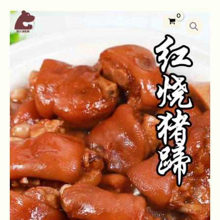
跳
Main
霸
至
Menu
王
主
紅
要
燒
內
豬
容
腳
+黑
金
萃
滷
數
量