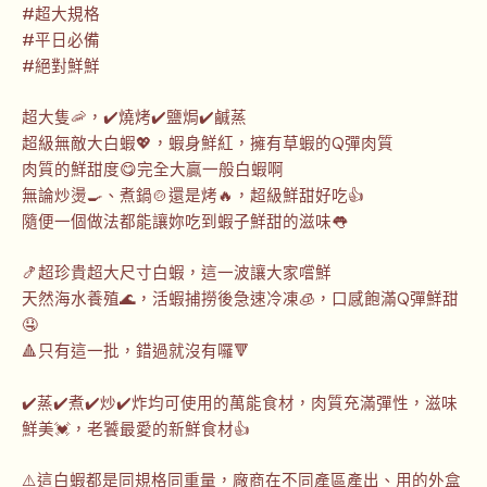
#超大規格
#平日必備
#絕對鮮鮮
超大隻🦐，✔️燒烤✔️鹽焗✔️鹹蒸
超級無敵大白蝦💖，蝦身鮮紅，擁有草蝦的Q彈肉質
肉質的鮮甜度😋完全大贏一般白蝦啊
無論炒燙🍳、煮鍋🍲還是烤🔥，超級鮮甜好吃👍
隨便一個做法都能讓妳吃到蝦子鮮甜的滋味👅
🍤超珍貴超大尺寸白蝦，這一波讓大家嚐鮮
天然海水養殖🌊，活蝦捕撈後急速冷凍🧊，口感飽滿Q彈鮮甜
🤤
🔺只有這一批，錯過就沒有囉🔻
✔️蒸✔️煮✔️炒✔️炸均可使用的萬能食材，肉質充滿彈性，滋味
鮮美💓，老饕最愛的新鮮食材👍
⚠️這白蝦都是同規格同重量，廠商在不同產區產出、用的外盒