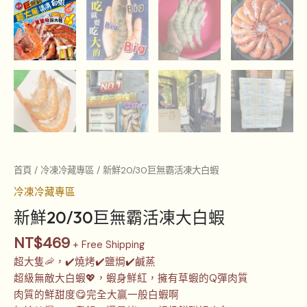
首頁
/
冷凍冷藏專區
/ 新鮮20/30巨無霸活凍大白蝦
冷凍冷藏專區
新鮮20/30巨無霸活凍大白蝦
NT$
469
+ Free Shipping
超大隻🦐，✔️燒烤✔️鹽焗✔️鹹蒸
超級無敵大白蝦💖，蝦身鮮紅，擁有草蝦的Q彈肉質
肉質的鮮甜度😋完全大贏一般白蝦啊