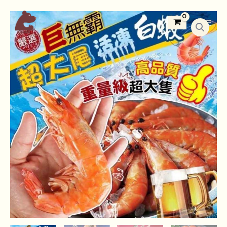
跳
Main
新
至
Menu
鮮
主
20/30
要
巨
內
無
容
霸
活
凍
大
白
蝦
數
量