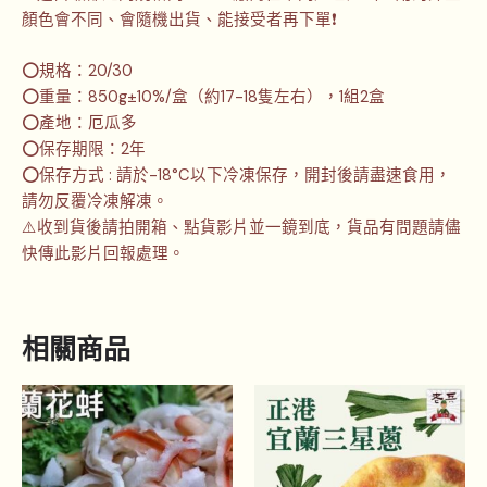
顏色會不同、會隨機出貨、能接受者再下單❗
⭕規格：20/30
⭕重量：850g±10%/盒（約17-18隻左右），1組2盒
⭕產地：厄瓜多
⭕保存期限：2年
⭕保存方式 : 請於-18°C以下冷凍保存，開封後請盡速食用，
請勿反覆冷凍解凍。
⚠️收到貨後請拍開箱、點貨影片並一鏡到底，貨品有問題請儘
快傳此影片回報處理。
相關商品