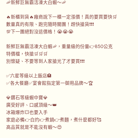
🦐新鮮巨無霸活凍大白蝦～🦐
🔥新櫃到貨🔥廠商說下一櫃一定漲價！真的要買要快🛒
數量真的有限、跑完隨時關團！趕快搶貨❗❗❗
💯下一團絕對沒這價格！😭😭😭
新鮮巨無霸活凍大白蝦🦐，重量級的份量👉850公克
特價檔，快搶🛒🛒🛒
別懷疑、不要等到人家搶光了才要買❗❗❗
✅六星等級以上飯店🏨
✅各大餐廳✅宴會館指定第一御用品牌～🏆
💎鑽石等級蝦中寶💎
廣受好評、口感頂級～👑
冰箱爆炸💥也要入手
家庭必備👉白灼👉煮鍋👉煮麵，煮什麼都好🥰
高品質就是不能沒有蝦～😍