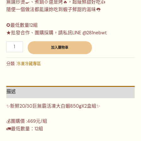
無論炒燙🍳、煮鍋🍲還是烤🔥，超級鮮甜好吃👍
隨便一個做法都能讓妳吃到蝦子鮮甜的滋味👅
✪最低數量12組
★批發合作、團購採購，請私訊LINE @281nebwt
加入購物車
分類:
冷凍冷藏專區
描述
✨新鮮20/30巨無霸活凍大白蝦850gX2盒組✨
💰團購價 :469元/組
🚛最低數量：12組