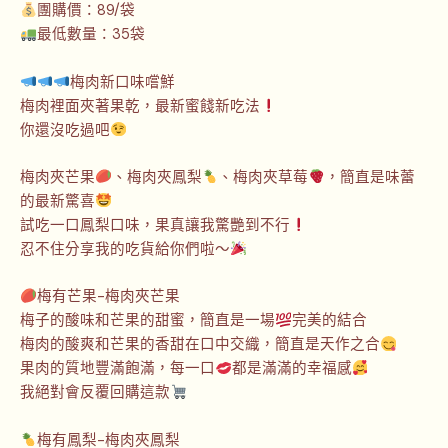
團購價：89/袋
最低數量：35袋
梅肉新口味嚐鮮
梅肉裡面夾著果乾，最新蜜餞新吃法
你還沒吃過吧
梅肉夾芒果
、梅肉夾鳳梨
、梅肉夾草莓
，簡直是味蕾
的最新驚喜
試吃一口鳳梨口味，果真讓我驚艷到不行
忍不住分享我的吃貨給你們啦～
梅有芒果-梅肉夾芒果
梅子的酸味和芒果的甜蜜，簡直是一場
完美的結合
梅肉的酸爽和芒果的香甜在口中交織，簡直是天作之合
果肉的質地豐滿飽滿，每一口
都是滿滿的幸福感
我絕對會反覆回購這款
梅有鳳梨-梅肉夾鳳梨