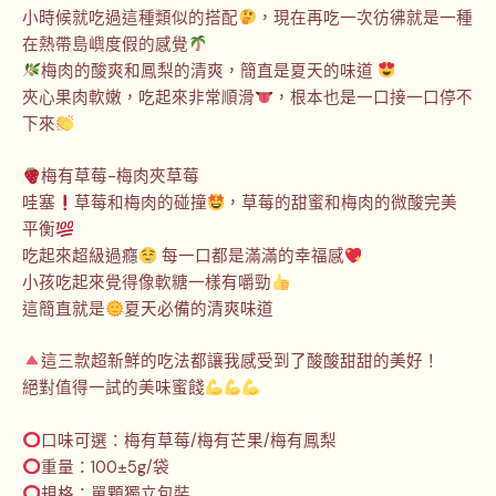
小時候就吃過這種類似的搭配
，現在再吃一次彷彿就是一種
在熱帶島嶼度假的感覺
梅肉的酸爽和鳳梨的清爽，簡直是夏天的味道
夾心果肉軟嫩，吃起來非常順滑
，根本也是一口接一口停不
下來
梅有草莓-梅肉夾草莓
哇塞
草莓和梅肉的碰撞
，草莓的甜蜜和梅肉的微酸完美
平衡
吃起來超級過癮
每一口都是滿滿的幸福感
小孩吃起來覺得像軟糖一樣有嚼勁
這簡直就是
夏天必備的清爽味道
這三款超新鮮的吃法都讓我感受到了酸酸甜甜的美好！
絕對值得一試的美味蜜餞
口味可選：梅有草莓/梅有芒果/梅有鳳梨
重量：100±5g/袋
規格：單顆獨立包裝