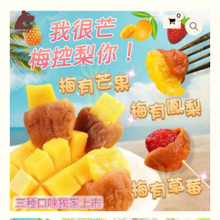
跳
Main
我
至
Menu
很
主
芒
要
莓
內
控
容
梨
你
梅
果
夾
心
數
量