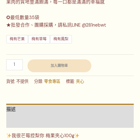
果肉的質地豐滿飽滿，每一口都是滿滿的幸福感
✪最低數量35袋
★批發合作、團購採購，請私訊LINE @281nebwt
梅有芒果
梅有草莓
梅有鳳梨
加入購物車
貨號:
不提供
分類:
零食專區
標籤:
夾心
描述
額外資訊
我很芒莓控梨你 梅果夾心100g