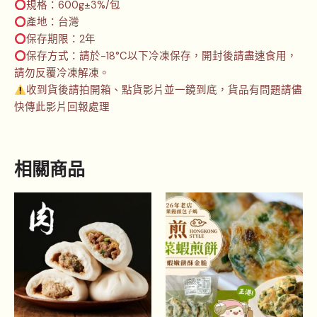
規格：600g±3%/包
產地：台灣
保存期限：2年
保存方式：請於-18°C以下冷凍保存，開封後請盡速食用，
請勿反覆冷凍解凍。
收到貨後請拍開箱、點貨影片並一鏡到底，貨品有問題請儘
快傳此影片回報處理
相關商品
此
產
品
有
多
種
款