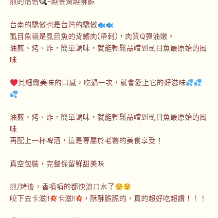
煎的恰恰
~越金黃越酥脆
台南的驕傲也是台灣的驕傲
虱目魚嶺是虱目魚的背鰭肉(帶刺)，肉質Q彈油嫩。
油煎、烤、炸，簡單調味，就能輕鬆品嚐到虱目魚最原始的風
味
其細緻美味的口感，吃過一次，就會愛上它的好滋味
油煎、烤、炸，簡單調味，就能輕鬆品嚐到虱目魚最原始的風
味
再配上一杯啤酒，這是專屬於老饕的美食享受！
真空包裝，完整保留鮮甜美味
煎/烤後，香噴噴的都快流口水了
咬下去卡滋!!
卡滋!!
，酥酥脆脆的，真的超好吃超讚！！！