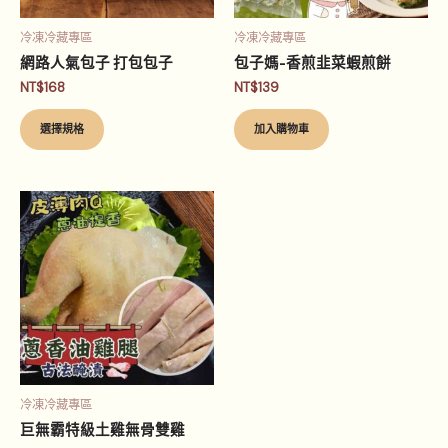
式。
可
冷凍冷藏專區
冷凍冷藏專區
在
網路人氣包子 打包包子
包子媽-香煎韭菜蝦煎餅
產
NT$
168
NT$
139
品
頁
選擇規格
加入購物車
面
選
擇
此
選
產
項
品
有
多
種
款
式。
可
冷凍冷藏專區
在
巨無霸特級土雞無骨雙雞
產