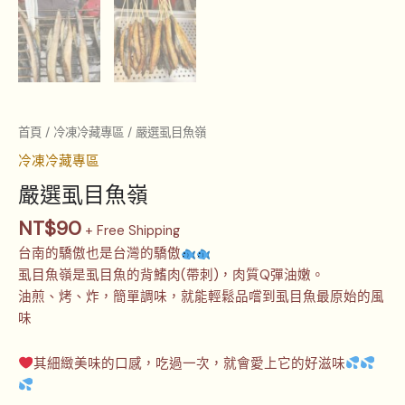
首頁
/
冷凍冷藏專區
/ 嚴選虱目魚嶺
冷凍冷藏專區
嚴選虱目魚嶺
NT$
90
+ Free Shipping
台南的驕傲也是台灣的驕傲
虱目魚嶺是虱目魚的背鰭肉(帶刺)，肉質Q彈油嫩。
油煎、烤、炸，簡單調味，就能輕鬆品嚐到虱目魚最原始的風
味
其細緻美味的口感，吃過一次，就會愛上它的好滋味