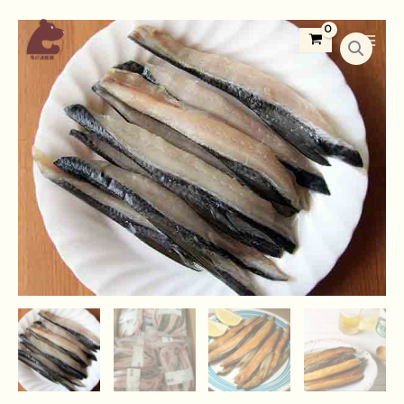
跳
Main
嚴
至
Menu
選
主
虱
要
目
內
魚
容
嶺
數
量