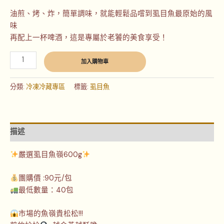
油煎、烤、炸，簡單調味，就能輕鬆品嚐到虱目魚最原始的風
味
再配上一杯啤酒，這是專屬於老饕的美食享受！
加入購物車
分類:
冷凍冷藏專區
標籤:
虱目魚
描述
嚴選虱目魚嶺600g
團購價 :90元/包
最低數量：40包
市場的魚嶺貴松松!!!