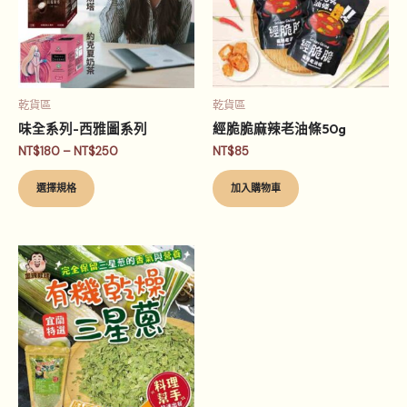
多
NT$250
種
款
式。
可
乾貨區
乾貨區
在
味全系列-西雅圖系列
經脆脆麻辣老油條50g
產
NT$
180
–
NT$
250
NT$
85
品
頁
選擇規格
加入購物車
面
選
擇
選
項