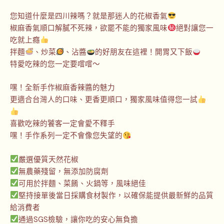
您知道什麼是四川辣嗎？就是那迷人的花椒香氣
椒麻香氣順口解膩不死辣，欲罷不能的獨家風味
絕對讓您一
吃就上癮
拌麵
、炒菜
、沾醬
的好朋友在這裡！開胃又下飯
特愛吃辣的您一定要嚐嚐～
嘿！全新手作椒麻香辣醬的魅力
更適合台灣人的口味、更香更順口，獨家風味值得您一試
喜歡吃辣的饕客一定會愛不釋手
嘿！手作系列一定不會像您失望的
嚴選優質天然花椒
無農藥殘留，無添加防腐劑
可用於拌麵、菜餚、火鍋等，風味絕佳
堅持接單後當日採購食材製作，以確保能提供最新鮮的品質
給消費者
通過SGS檢驗，讓你吃的安心無負擔