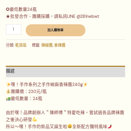
✪最低數量24瓶
★批發合作、團購採購，請私訊LINE @281nebwt
加入購物車
分類:
乾貨區
標籤:
辣椒醬
,
香辣醬
描述
嘿！手作系列之手作椒麻香辣醬240g
團購價：230元/瓶
最低數量：24瓶
由於嘿！品牌創辦人＂陳師傅＂特愛吃辣，嘗試過各品牌辣醬
之後決心研發
所以～嘿！手作的新品又誕生啦
全新配方獨特風味