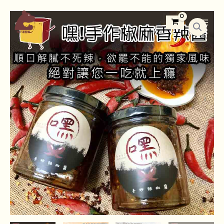
跳
Main
嘿！
至
Menu
手
主
作
要
系
內
列
容
之
手
作
椒
麻
香
辣
醬
數
量