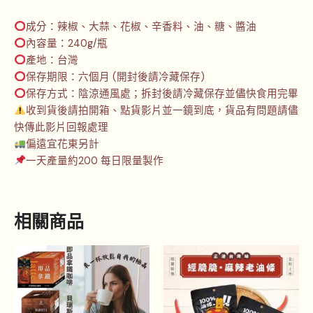
成分：辣椒、大蒜、花椒、辛香料、油、糖、醬油
內容量：240g/瓶
產地：台灣
保存期限：六個月 (開封後請冷藏保存)
保存方式：陰涼通風處；拆封後請冷藏保存並儘快食用完畢
收到貨後請拍開箱、點貨影片並一鏡到底，貨品有問題請儘
快傳此影片回報處理
偏遠宜花東另計
一天產量約200 每日限量製作
相關商品
價
此
格
產
範
品
圍：
NT$180
有
到