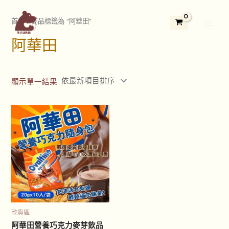
跳
2
3
5
1
1
7
4
3
2
Main
至
首頁
/ 商品標籤為 “阿華田”
9
個
5
3
1
個
個
3
4
Menu
主
個
產
個
個
2
產
產
個
個
阿華田
要
產
品
產
產
個
品
品
產
產
內
品
品
品
產
品
品
容
品
顯示單一結果
乾貨區
阿華田營養巧克力麥芽飲品