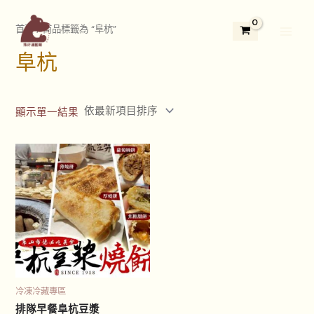
跳
2
3
5
1
1
7
4
3
2
Main
至
首頁
/ 商品標籤為 “阜杭”
9
個
5
3
1
個
個
3
4
Menu
主
個
產
個
個
2
產
產
個
個
阜杭
要
產
品
產
產
個
品
品
產
產
內
品
品
品
產
品
品
容
品
顯示單一結果
冷凍冷藏專區
排隊早餐阜杭豆漿