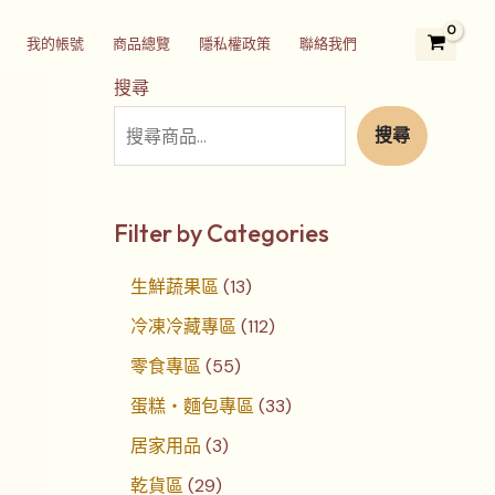
2
3
5
1
1
7
4
3
2
我的帳號
商品總覽
隱私權政策
聯絡我們
9
個
5
3
1
個
個
3
4
個
產
個
個
2
產
產
個
個
搜尋
產
品
產
產
個
品
品
產
產
搜尋
品
品
品
產
品
品
品
Filter by Categories
生鮮蔬果區
13
冷凍冷藏專區
112
零食專區
55
蛋糕‧麵包專區
33
居家用品
3
乾貨區
29