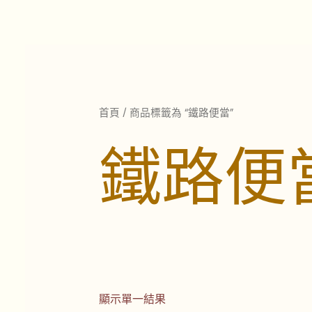
跳
至
主
要
內
容
首頁
/ 商品標籤為 “鐵路便當”
鐵路便
顯示單一結果