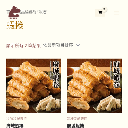
依
跳
2
3
5
1
1
7
4
3
2
Main
最
新
至
首頁
/ 商品標籤為 “蝦捲”
9
個
5
3
1
個
個
3
4
項
Menu
主
目
個
產
個
個
2
產
產
個
個
排
蝦捲
要
序
產
品
產
產
個
品
品
產
產
內
品
品
品
產
品
品
容
品
顯示所有 2 筆結果
冷凍冷藏專區
冷凍冷藏專區
府城蝦捲
府城蝦捲