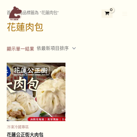
跳
2
3
5
1
1
7
4
3
2
Main
至
首頁
/ 商品標籤為 “花蓮肉包”
9
個
5
3
1
個
個
3
4
Menu
主
個
產
個
個
2
產
產
個
個
花蓮肉包
要
產
品
產
產
個
品
品
產
產
內
品
品
品
產
品
品
容
品
顯示單一結果
冷凍冷藏專區
花蓮公正街大肉包