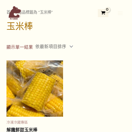
跳
2
3
5
1
1
7
4
3
2
Main
至
首頁
/ 商品標籤為 “玉米棒”
9
個
5
3
1
個
個
3
4
Menu
主
個
產
個
個
2
產
產
個
個
玉米棒
要
產
品
產
產
個
品
品
產
產
內
品
品
品
產
品
品
容
品
顯示單一結果
冷凍冷藏專區
解饞鮮甜玉米棒