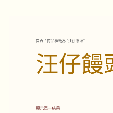
跳
至
主
要
內
容
首頁
/ 商品標籤為 “汪仔饅頭”
汪仔饅
顯示單一結果