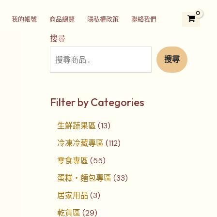
2
3
5
1
1
7
4
3
2
我的帳號
商品總覽
隱私權政策
聯絡我們
9
個
5
3
1
個
個
3
4
個
產
個
個
2
產
產
個
個
搜尋
產
品
產
產
個
品
品
產
產
搜尋
品
品
品
產
品
品
品
Filter by Categories
生鮮蔬果區
13
冷凍冷藏專區
112
零食專區
55
蛋糕‧麵包專區
33
居家用品
3
乾貨區
29