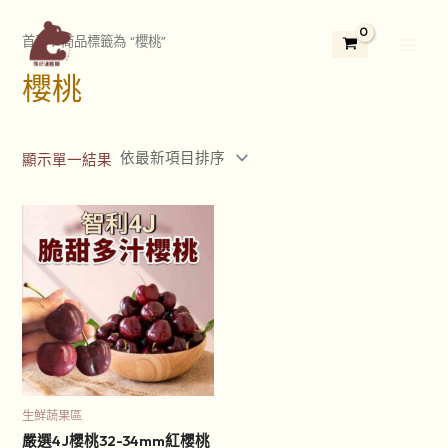
跳
2
3
5
1
1
7
4
3
2
Main
至
首頁
/ 商品標籤為 “櫻桃”
9
個
5
3
1
個
個
3
4
Menu
主
個
產
個
個
2
產
產
個
個
櫻桃
要
產
品
產
產
個
品
品
產
產
內
品
品
品
產
品
品
容
品
顯示單一結果
生鮮蔬果區
嚴選4J櫻桃32-34mm紅櫻桃