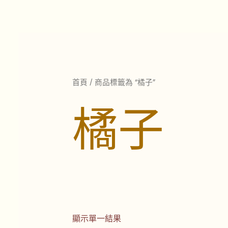
跳
至
主
要
內
容
首頁
/ 商品標籤為 “橘子”
橘子
顯示單一結果