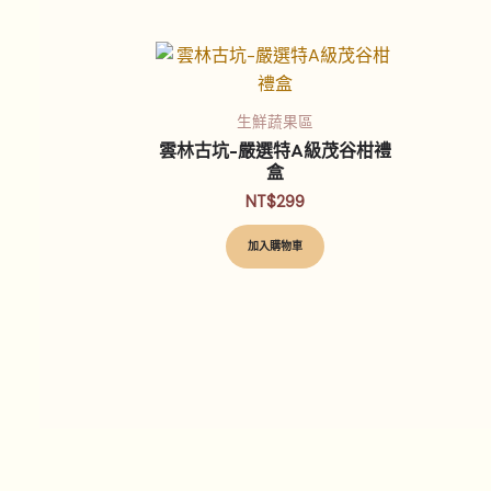
生鮮蔬果區
雲林古坑-嚴選特A級茂谷柑禮
盒
NT$
299
加入購物車