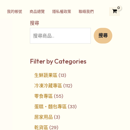
2
3
5
1
1
7
4
3
2
我的帳號
商品總覽
隱私權政策
聯絡我們
9
個
5
3
1
個
個
3
4
個
產
個
個
2
產
產
個
個
搜尋
產
品
產
產
個
品
品
產
產
搜尋
品
品
品
產
品
品
品
Filter by Categories
生鮮蔬果區
13
冷凍冷藏專區
112
零食專區
55
蛋糕‧麵包專區
33
居家用品
3
乾貨區
29