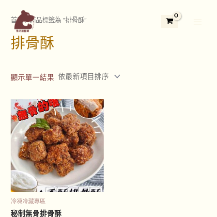
跳
2
3
5
1
1
7
4
3
2
Main
至
首頁
/ 商品標籤為 “排骨酥”
9
個
5
3
1
個
個
3
4
Menu
主
個
產
個
個
2
產
產
個
個
排骨酥
要
產
品
產
產
個
品
品
產
產
內
品
品
品
產
品
品
容
品
顯示單一結果
冷凍冷藏專區
秘制無骨排骨酥