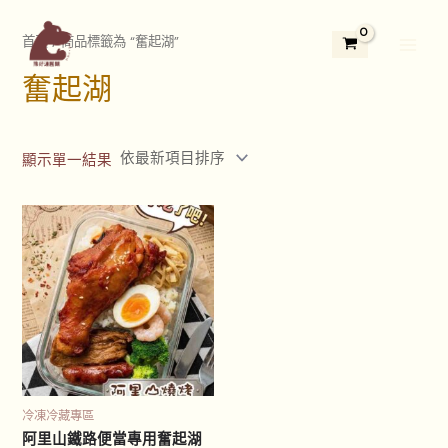
跳
2
3
5
1
1
7
4
3
2
Main
至
首頁
/ 商品標籤為 “奮起湖”
9
個
5
3
1
個
個
3
4
Menu
主
個
產
個
個
2
產
產
個
個
奮起湖
要
產
品
產
產
個
品
品
產
產
內
品
品
品
產
品
品
容
品
顯示單一結果
冷凍冷藏專區
阿里山鐵路便當專用奮起湖